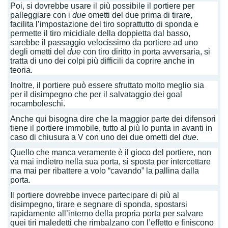
Poi, si dovrebbe usare il più possibile il portiere per
palleggiare con i
due
ometti del due prima di tirare,
facilita l’impostazione del tiro soprattutto di sponda e
permette il tiro micidiale della doppietta dal basso,
sarebbe il passaggio velocissimo da portiere ad uno
degli ometti del
due
con tiro diritto in porta avversaria, si
tratta di uno dei colpi più difficili da coprire anche in
teoria.
Inoltre, il portiere può essere sfruttato molto meglio sia
per il disimpegno che per il salvataggio dei goal
rocamboleschi.
Anche qui bisogna dire che la maggior parte dei difensori
tiene il portiere immobile, tutto al più lo punta in avanti in
caso di chiusura a V con uno dei due ometti del
due
.
Quello che manca veramente è il gioco del portiere, non
va mai indietro nella sua porta, si sposta per intercettare
ma mai per ribattere a volo “cavando” la pallina dalla
porta.
Il portiere dovrebbe invece partecipare di più al
disimpegno, tirare e segnare di sponda, spostarsi
rapidamente all’interno della propria porta per salvare
quei tiri maledetti che rimbalzano con l’effetto e finiscono