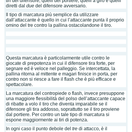
tiri del difensore, quelli del portiere, quelli a giro e quelli
diretti dal
due
del difensore avversario.
Il tipo di marcatura più semplice da utilizzare
dall’attaccante è quello in cui l’attaccante punta il proprio
omino del tre contro la pallina ostacolandone il tiro.
Questa marcatura è particolarmente utile contro le
giocate di prepotenza in cui il difensore tira forte, per
segnare ed è veloce nel palleggio. Se intercettata, la
pallina ritorna al mittente e magari finisce in porta, per
contro non si riesce a fare il flash che è più efficace e
spettacolare.
La marcatura del contropiede o flash, invece presuppone
una maggiore flessibilità del polso dell’attaccante capace
di ribatte a volo il tiro che diventa imparabile se il
difensore gli tira addosso, soprattutto se il tiro proviene
dal portiere. Per contro un tale tipo di marcatura si
espone maggiormente ai tiri di potenza.
In ogni caso il punto debole del
tre
di attacco, è il