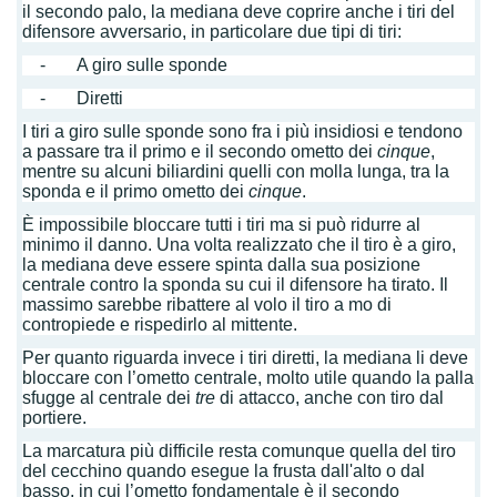
il secondo palo, la mediana deve coprire anche i tiri del
difensore avversario, in particolare due tipi di tiri:
- A giro sulle sponde
- Diretti
I tiri a giro sulle sponde sono fra i più insidiosi e tendono
a passare tra il primo e il secondo ometto dei
cinque
,
mentre su alcuni biliardini quelli con molla lunga, tra la
sponda e il primo ometto dei
cinque
.
È impossibile bloccare tutti i tiri ma si può ridurre al
minimo il danno. Una volta realizzato che il tiro è a giro,
la mediana deve essere spinta dalla sua posizione
centrale contro la sponda su cui il difensore ha tirato. Il
massimo sarebbe ribattere al volo il tiro a mo di
contropiede e rispedirlo al mittente.
Per quanto riguarda invece i tiri diretti, la mediana li deve
bloccare con l’ometto centrale, molto utile quando la palla
sfugge al centrale dei
tre
di attacco, anche con tiro dal
portiere.
La marcatura più difficile resta comunque quella del tiro
del cecchino quando esegue la frusta dall'alto o dal
basso, in cui l’ometto fondamentale è il secondo