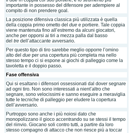
importante in possesso del difensore per adempiere al
compito di non prendere goal.
La posizione difensiva classica più utilizzata è quella
della coppia primo ometto del
due
e portiere. Tale coppia
viene mantenuta fino all’estremo da alcuni giocatori,
anche per opporsi ai tiri a mezza palla dal basso
del
tre
dell’attaccante avversario.
Per questo tipo di tiro sarebbe meglio opporre l’omino
alto del
due
per una copertura più completa ma nello
stesso tempo ci si espone ai giochi di palleggio come la
tavoletta e il doppio passo.
Fase offensiva
Qui si esaltano i difensori ossessionati dal dover segnare
ad ogni tiro. Non sono interessati a nient’altro che
segnare, sono velocissimi e sanno eseguire a meraviglia
tutte le tecniche di palleggio per eludere la copertura
dell’avversario.
Purtroppo sono anche i più noiosi dato che
monopolizzano il gioco accentrando su se stessi il tempo
del riinvio. Giocano soli contro tutti, a partire da loro
stesso compagno di attacco che non riesce più a toccar