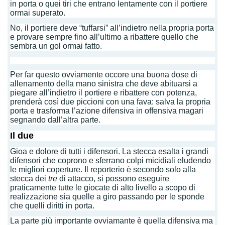
in porta o quei tiri che entrano lentamente con il portiere
ormai superato.
No, il portiere deve “tuffarsi” all’indietro nella propria porta
e provare sempre fino all’ultimo a ribattere quello che
sembra un gol ormai fatto.
Per far questo ovviamente occore una buona dose di
allenamento della mano sinistra che deve abituarsi a
piegare all’indietro il portiere e ribattere con potenza,
prenderà così due piccioni con una fava: salva la propria
porta e trasforma l’azione difensiva in offensiva magari
segnando dall’altra parte.
Il due
Gioa e dolore di tutti i difensori. La stecca esalta i grandi
difensori che coprono e sferrano colpi micidiali eludendo
le migliori coperture. Il reporterio è secondo solo alla
stecca dei
tre
di attacco, si possono eseguire
praticamente tutte le giocate di alto livello a scopo di
realizzazione sia quelle a giro passando per le sponde
che quelli diritti in porta.
La parte più importante ovviamante è quella difensiva ma