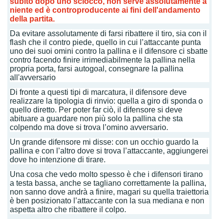
subito dopo uno sciocco, non serve assolutamente a
niente ed è controproducente ai fini dell'andamento
della partita.
Da evitare assolutamente di farsi ribattere il tiro, sia con il
flash che il contro piede, quello in cui l’attaccante punta
uno dei suoi omini contro la pallina e il difensore ci sbatte
contro facendo finire irrimediabilmente la pallina nella
propria porta,
farsi autogoal, consegnare la pallina
all'avversario
Di fronte a questi tipi di marcatura, il difensore deve
realizzare la tipologia di rinvio: quella a giro di sponda o
quello diretto. Per poter far ciò, il difensore si deve
abituare a guardare non più solo la pallina che sta
colpendo ma dove si trova l’omino avversario.
Un grande difensore mi disse: con un occhio guardo la
pallina e con l’altro dove si trova l’attaccante, aggiungerei
dove ho intenzione di tirare.
Una cosa che vedo molto spesso è che i difensori tirano
a testa bassa, anche se tagliano correttamente la pallina,
non sanno dove andrà a finire, magari su quella traiettoria
è ben posizionato l’attaccante con la sua mediana e non
aspetta altro che ribattere il colpo.