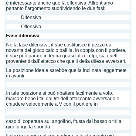
è interessante anche quella offensiva. Affrontiamo
pertanto l’argomento suddividendo le due fasi:
- Difensiva
- Offensiva
Fase difensiva
Nella fase difensiva, il
due
costituisce il pezzo da
novanta del gioco calcio balilla. In coppia con il portiere,
il
due
può parare in teoria quasi tutti i colpi, sia quelli
provenienti dall’attacco che quelli della difesa avversari.
La posizione ideale sarebbe quella inclinata leggermete
in avanti
In tale posizione si può ribattere facilmente a volo,
marcare bene i tiri dal
tre
dell’attaccante avversario e
chiudere velocemente a V con il portiere in
caso di copertura su: angolino, frusta dal basso o tiri a
giro lungo la sponda.
Il
due
in coppia col suo portiere, è lo strumento più