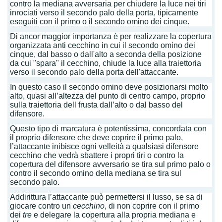
contro la mediana avversaria per chiudere la luce nei tiri
inrociati verso il secondo palo della porta, tipicamente
eseguiti con il primo o il secondo omino dei cinque.
Di ancor maggior importanza è per realizzare la copertura
organizzata anti cecchino in cui il secondo omino dei
cinque, dal basso o dall'alto a seconda della posizione
da cui "spara" il cecchino, chiude la luce alla traiettoria
verso il secondo palo della porta dell'attaccante.
In questo caso il secondo omino deve posizionarsi molto
alto, quasi all’altezza del punto di centro campo, proprio
sulla traiettoria dell frusta dall’alto o dal basso del
difensore.
Questo tipo di marcatura è potentissima, concordata con
il proprio difensore che deve coprire il primo palo,
l’attaccante inibisce ogni velleità a qualsiasi difensore
cecchino che vedrà sbattere i propri tiri o contro la
copertura del difensore avversario se tira sul primo palo o
contro il secondo omino della mediana se tira sul
secondo palo.
Addirittura l’attaccante può permettersi il lusso, se sa di
giocare contro un
cecchino
, di non coprire con il primo
dei
tre
e delegare la copertura alla propria mediana e