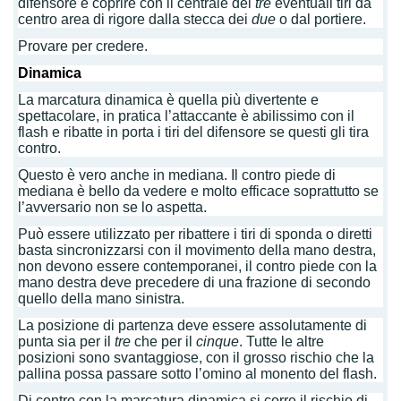
difensore e coprire con il centrale dei
tre
eventuali tiri da
centro area di rigore dalla stecca dei
due
o dal portiere.
Provare per credere.
Dinamica
La marcatura dinamica è quella più divertente e
spettacolare, in pratica l’attaccante è abilissimo con il
flash e ribatte in porta i tiri del difensore se questi gli tira
contro.
Questo è vero anche in mediana. Il contro piede di
mediana è bello da vedere e molto efficace soprattutto se
l’avversario non se lo aspetta.
Può essere utilizzato per ribattere i tiri di sponda o diretti
basta sincronizzarsi con il movimento della mano destra,
non devono essere contemporanei, il contro piede con la
mano destra deve precedere di una frazione di secondo
quello della mano sinistra.
La posizione di partenza deve essere assolutamente di
punta sia per il
tre
che per il
cinque
. Tutte le altre
posizioni sono svantaggiose, con il grosso rischio che la
pallina possa passare sotto l’omino al monento del flash.
Di contro con la marcatura dinamica si corre il rischio di